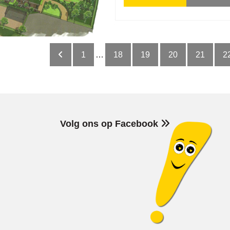
1
…
18
19
20
21
2
Volg ons op Facebook