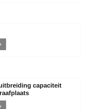
o
itbreiding capaciteit
raafplaats
o