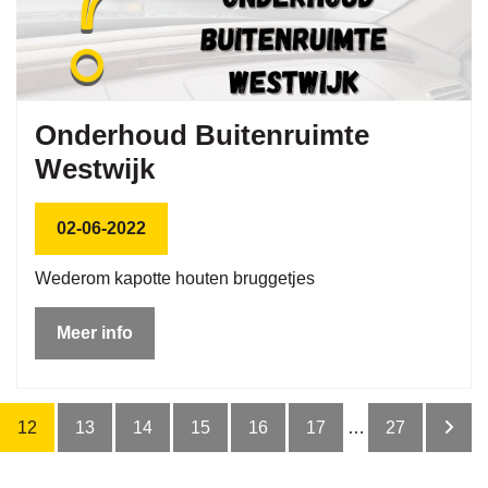
Onderhoud Buitenruimte
Westwijk
02-06-2022
Wederom kapotte houten bruggetjes
Meer info
12
13
14
15
16
17
…
27